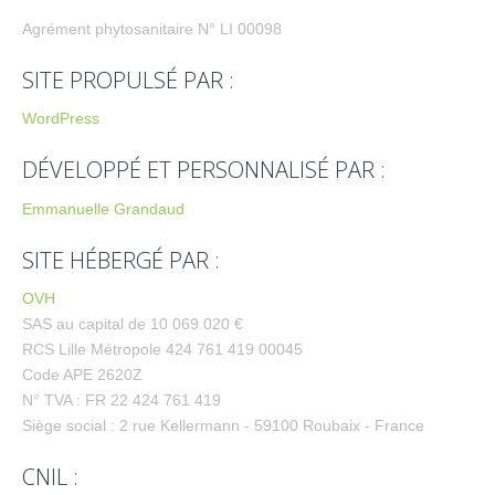
Agrément phytosanitaire N° LI 00098
SITE PROPULSÉ PAR :
WordPress
DÉVELOPPÉ ET PERSONNALISÉ PAR :
Emmanuelle Grandaud
SITE HÉBERGÉ PAR :
OVH
SAS au capital de 10 069 020 €
RCS Lille Métropole 424 761 419 00045
Code APE 2620Z
N° TVA : FR 22 424 761 419
Siège social : 2 rue Kellermann - 59100 Roubaix - France
CNIL :